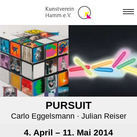
AUSSTELLUNGEN
ARCHIV
VERANSTALTUNGEN
MITGLIEDSCHAFT
ARCHIV
MITGLIED WERDEN
ÜBER UNS
PURSUIT
SCHNUPPERMITGLIEDSCHAFT
GESCHICHTE
KONTAKT
Carlo Eggelsmann · Julian Reiser
ONLINE-MITGLIEDSANTRAG
IMPRESSUM
VORSTAND
4. April – 11. Mai 2014
DATENSCHUTZ
SATZUNG